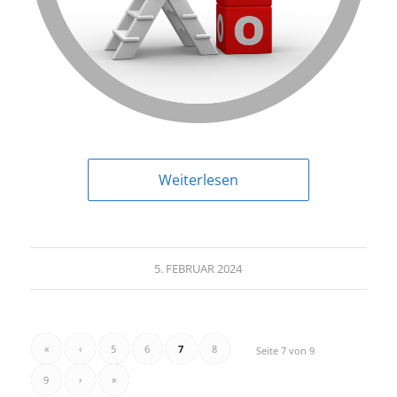
Weiterlesen
5. FEBRUAR 2024
«
‹
5
6
7
8
Seite 7 von 9
9
›
»