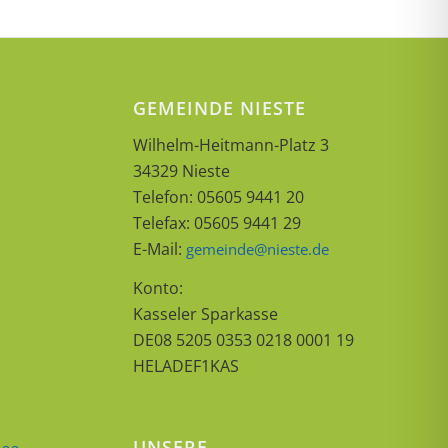
GEMEINDE NIESTE
Wilhelm-Heitmann-Platz 3
34329 Nieste
Telefon: 05605 9441 20
Telefax: 05605 9441 29
E-Mail:
gemeinde@nieste.de
Konto:
Kasseler Sparkasse
DE08 5205 0353 0218 0001 19
HELADEF1KAS
UNSERE