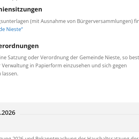
miensitzungen
gsunterlagen (mit Ausnahme von Bürgerversammlungen) fi
e Nieste“
erordnungen
ine Satzung oder Verordnung der Gemeinde Nieste, so bes
r Verwaltung in Papierform einzusehen und sich gegen
 lassen.
.2026
tzung 2026 und Bekanntmachung der Haushaltssatzung der