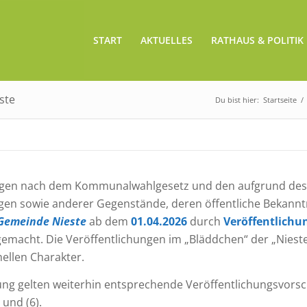
START
AKTUELLES
RATHAUS & POLITIK
ste
Du bist hier:
Startseite
/
ngen nach dem Kommunalwahlgesetz und den aufgrund des
n sowie anderer Gegenstände, deren öffentliche Bekan
Gemeinde Nieste
ab dem
01.04.2026
durch
Veröffentlichu
gemacht. Die Veröffentlichungen im „Bläddchen“ der „Nies
ellen Charakter.
ung gelten weiterhin entsprechende Veröffentlichungsvorsc
 und (6).