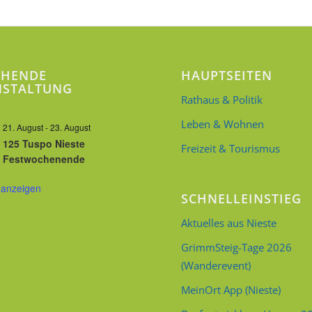
EHENDE
HAUPTSEITEN
NSTALTUNG
Rathaus & Politik
Leben & Wohnen
21. August
-
23. August
125 Tuspo Nieste
Freizeit & Tourismus
Festwochenende
 anzeigen
SCHNELLEINSTIEG
Aktuelles aus Nieste
GrimmSteig-Tage 2026
(Wanderevent)
MeinOrt App (Nieste)