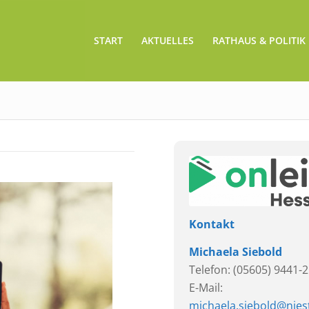
START
AKTUELLES
RATHAUS & POLITIK
Kontakt
Michaela Siebold
Telefon: (05605) 9441-
E-Mail:
michaela.siebold@nies