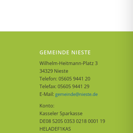
GEMEINDE NIESTE
Wilhelm-Heitmann-Platz 3
34329 Nieste
Telefon: 05605 9441 20
Telefax: 05605 9441 29
E-Mail:
gemeinde@nieste.de
Konto:
Kasseler Sparkasse
DE08 5205 0353 0218 0001 19
HELADEF1KAS