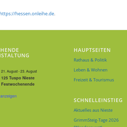
https://hessen.onleihe.de
.
EHENDE
HAUPTSEITEN
NSTALTUNG
Rathaus & Politik
Leben & Wohnen
21. August
-
23. August
125 Tuspo Nieste
Freizeit & Tourismus
Festwochenende
 anzeigen
SCHNELLEINSTIEG
Aktuelles aus Nieste
GrimmSteig-Tage 2026