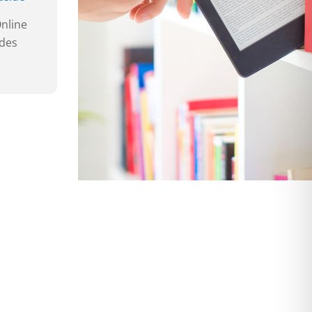
Online
 des