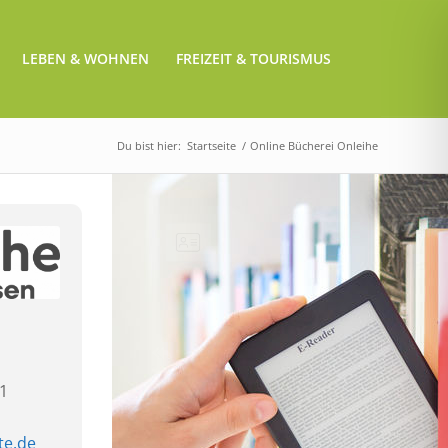
LEBEN & WOHNEN
FREIZEIT & TOURISMUS
Du bist hier:
Startseite
/
Online Bücherei Onleihe
21
te.de