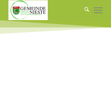
AKTUELLES AUS NIESTE
20. JULI 2026
IN
ALLGEMEIN
,
FESTE & FEIERN
,
FREIZEIT &
TOURISMUS
Standbetreiber für den Niester
Weihnachtsmarkt 2026 gesucht
17. JULI 2026
IN
ALLGEMEIN
,
LEBEN & WOHNEN
Ferienspiele der Jugendarbeit Nieste
2026
14. JULI 2026
IN
ALLGEMEIN
,
RATHAUS & POLITIK
Straße „Zum Sportplatz“ ab sofort