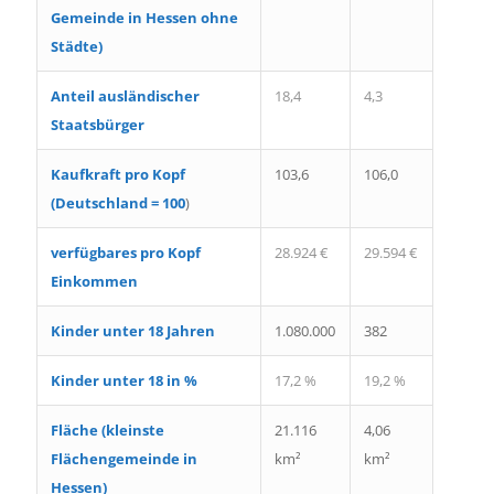
Gemeinde in Hessen ohne
Städte)
Anteil ausländischer
18,4
4,3
Staatsbürger
Kaufkraft pro Kopf
103,6
106,0
(Deutschland = 100
)
verfügbares pro Kopf
28.924 €
29.594 €
Einkommen
Kinder unter 18 Jahren
1.080.000
382
Kinder unter 18 in %
17,2 %
19,2 %
Fläche (kleinste
21.116
4,06
Flächengemeinde in
km²
km²
Hessen)