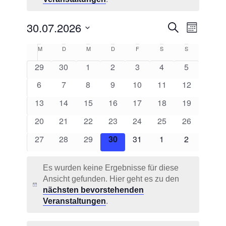
Veransta
Verans
30.07.2026
Suche
Monat
Ansicht
Suche
Datum
Naviga
Kalender
M
Montag
D
Dienstag
M
Mittwoch
D
Donnerstag
F
Freitag
S
Samstag
S
Sonntag
und
wählen.
von
0
0
0
0
0
0
0
29
30
1
2
3
4
5
Ansichte
Veranstaltungen
Veranstaltungen
Veranstaltungen
Veranstaltungen
Veranstaltungen
Veranstaltungen
Veranstaltungen
Veranstalt
0
0
0
0
0
0
Navigati
0
6
7
8
9
10
11
12
Veranstaltungen
Veranstaltungen
Veranstaltungen
Veranstaltungen
Veranstaltungen
Veranstaltungen
Veranstaltu
0
0
0
0
0
0
0
13
14
15
16
17
18
19
Veranstaltungen
Veranstaltungen
Veranstaltungen
Veranstaltungen
Veranstaltungen
Veranstaltungen
Veranstaltu
0
0
0
0
0
0
0
20
21
22
23
24
25
26
Veranstaltungen
Veranstaltungen
Veranstaltungen
Veranstaltungen
Veranstaltungen
Veranstaltungen
Veranstaltu
0
0
0
0
0
0
0
27
28
29
30
31
1
2
Veranstaltungen
Veranstaltungen
Veranstaltungen
Veranstaltungen
Veranstaltungen
Veranstaltungen
Veranstalt
Es wurden keine Ergebnisse für diese
Ansicht gefunden. Hier geht es zu den
Hinweis
nächsten bevorstehenden
Veranstaltungen
.