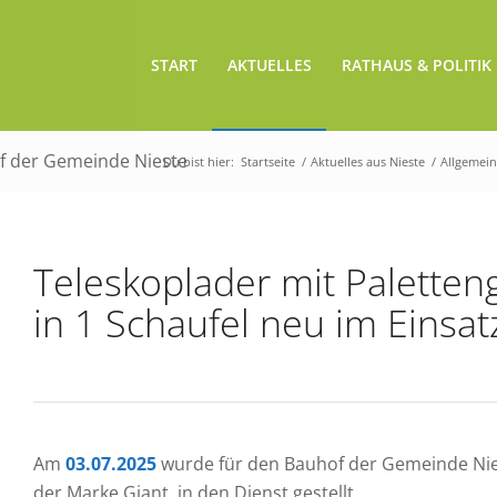
START
AKTUELLES
RATHAUS & POLITIK
of der Gemeinde Nieste
Du bist hier:
Startseite
/
Aktuelles aus Nieste
/
Allgemein
Teleskoplader mit Paletten
in 1 Schaufel neu im Einsat
Am
03.07.2025
wurde für den Bauhof der Gemeinde Nies
der Marke Giant, in den Dienst gestellt.