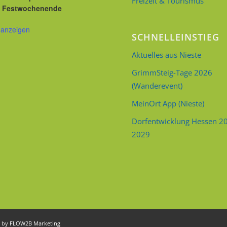
Freizeit & Tourismus
Festwochenende
 anzeigen
SCHNELLEINSTIEG
Aktuelles aus Nieste
GrimmSteig-Tage 2026
(Wanderevent)
MeinOrt App (Nieste)
Dorfentwicklung Hessen 2
2029
d by
FLOW2B Marketing