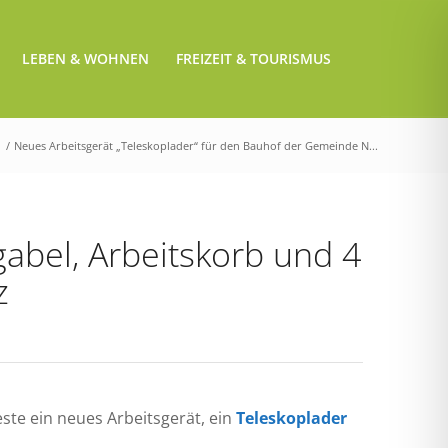
LEBEN & WOHNEN
FREIZEIT & TOURISMUS
/
Neues Arbeitsgerät „Teleskoplader“ für den Bauhof der Gemeinde N...
gabel, Arbeitskorb und 4
z
te ein neues Arbeitsgerät, ein
Teleskoplader