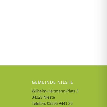
GEMEINDE NIESTE
Wilhelm-Heitmann-Platz 3
34329 Nieste
Telefon: 05605 9441 20