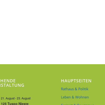
EHENDE
HAUPTSEITEN
NSTALTUNG
Rathaus & Politik
Leben & Wohnen
21. August
-
23. August
125 Tuspo Nieste