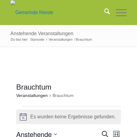
Anstehende Veranstaltungen
Du bist hier:
Startseite
/
Veranstaltungen
/
Brauchtum
Brauchtum
Veranstaltungen
Brauchtum
Veranstaltungen
Es wurden keine Ergebnisse gefunden.
Hinweis
Veransta
Anstehende
Veranst
Suche
Liste