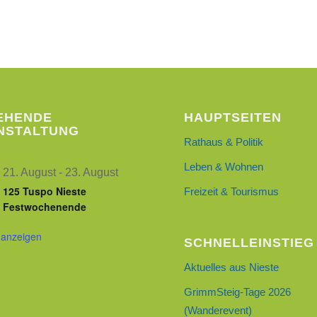
EHENDE
HAUPTSEITEN
NSTALTUNG
Rathaus & Politik
Leben & Wohnen
21. August
-
23. August
125 Tuspo Nieste
Freizeit & Tourismus
Festwochenende
 anzeigen
SCHNELLEINSTIEG
Aktuelles aus Nieste
GrimmSteig-Tage 2026
(Wanderevent)