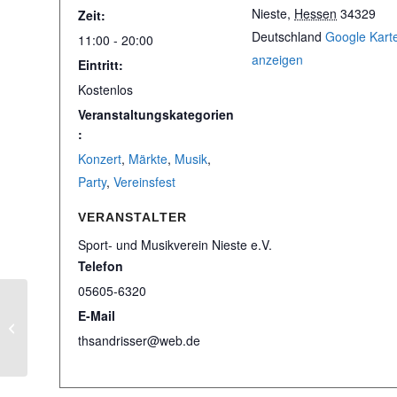
Nieste
,
Hessen
34329
Zeit:
Deutschland
Google Kart
11:00 - 20:00
anzeigen
Eintritt:
Kostenlos
Veranstaltungskategorien
:
Konzert
,
Märkte
,
Musik
,
Party
,
Vereinsfest
VERANSTALTER
Sport- und Musikverein Nieste e.V.
Telefon
05605-6320
Konzert
E-Mail
Spielgemeinschaft
thsandrisser@web.de
Kaufungen / Nieste