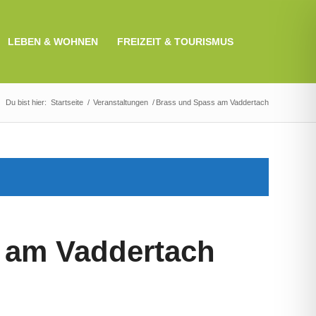
LEBEN & WOHNEN
FREIZEIT & TOURISMUS
Du bist hier:
Startseite
/
Veranstaltungen
/
Brass und Spass am Vaddertach
 am Vaddertach