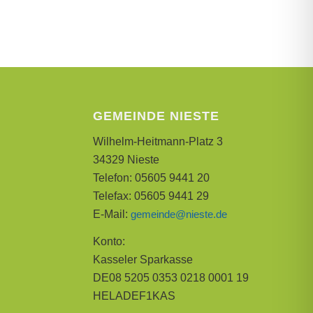
GEMEINDE NIESTE
Wilhelm-Heitmann-Platz 3
34329 Nieste
Telefon: 05605 9441 20
Telefax: 05605 9441 29
E-Mail:
gemeinde@nieste.de
Konto:
Kasseler Sparkasse
DE08 5205 0353 0218 0001 19
HELADEF1KAS