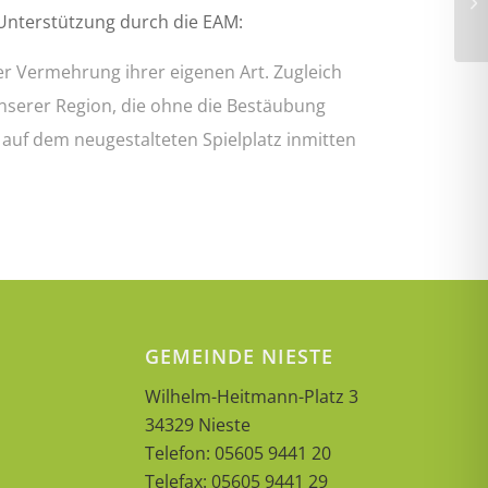
 Unterstützung durch die EAM:
er Vermehrung ihrer eigenen Art. Zugleich
unserer Region, die ohne die Bestäubung
auf dem neugestalteten Spielplatz inmitten
GEMEINDE NIESTE
Wilhelm-Heitmann-Platz 3
34329 Nieste
Telefon: 05605 9441 20
Telefax: 05605 9441 29