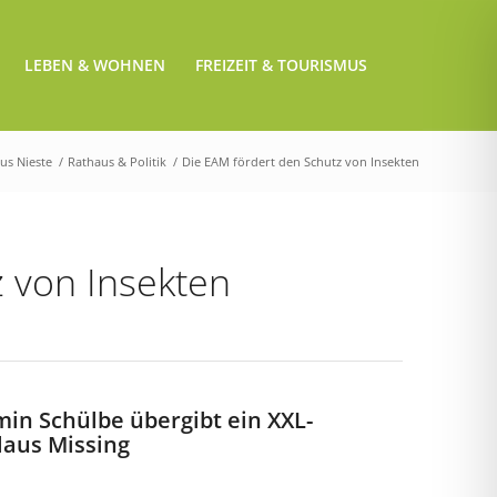
LEBEN & WOHNEN
FREIZEIT & TOURISMUS
aus Nieste
/
Rathaus & Politik
/
Die EAM fördert den Schutz von Insekten
 von Insekten
in Schülbe übergibt ein XXL-
laus Missing