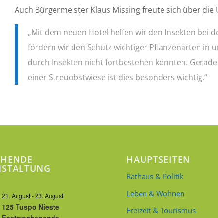
Auch Bürgermeister Klaus Missing freute sich über die
„Mit dem neuen Hotel helfen wir den Insekten bei d
fördern wir den Schutz wichtiger Pflanzenarten in 
durch Insekten nicht fortbestehen könnten. Gerade 
einer Streuobstwiese ist dies besonders wichtig.“
EHENDE
HAUPTSEITEN
NSTALTUNG
Rathaus & Politik
Leben & Wohnen
21. August
-
23. August
125 Tuspo Nieste
Freizeit & Tourismus
Festwochenende