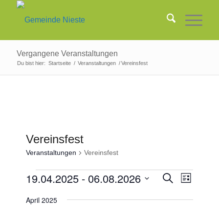
Vergangene Veranstaltungen
Du bist hier:
Startseite
/
Veranstaltungen
/
Vereinsfest
Vereinsfest
Veranstaltungen
Vereinsfest
Veranstaltungen
Veransta
19.04.2025
 - 
06.08.2026
Veranst
Suche
Liste
Ansicht
Suche
Datum
Navigat
April 2025
und
wählen.