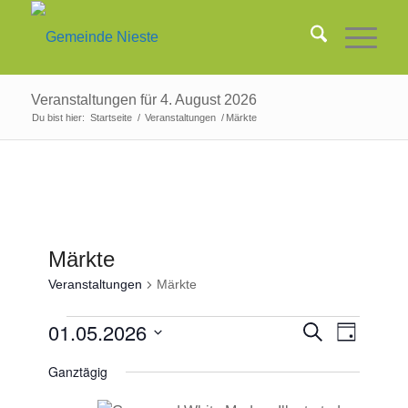
Veranstaltungen für 4. August 2026
Du bist hier:
Startseite
/
Veranstaltungen
/
Märkte
Märkte
Veranstaltungen
Märkte
Veranstaltungen
Veransta
01.05.2026
Veranst
Suche
Tag
Ansicht
für
Suche
Datum
Navigat
Ganztägig
1.
und
wählen.